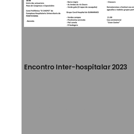
Encontro Inter-hospitalar 2023
2023
,
2023
,
Cultura
,
Música
,
Viagens