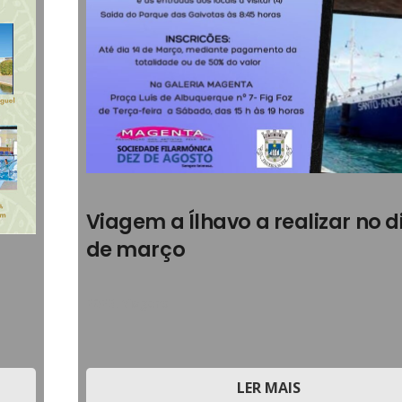
Viagem a Ílhavo a realizar no d
de março
2023
,
Viagens
LER MAIS