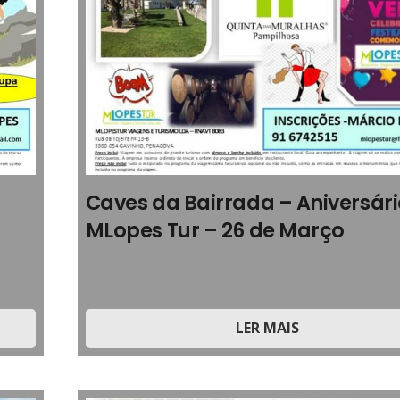
Caves da Bairrada – Aniversár
MLopes Tur – 26 de Março
2023
,
Viagens
LER MAIS