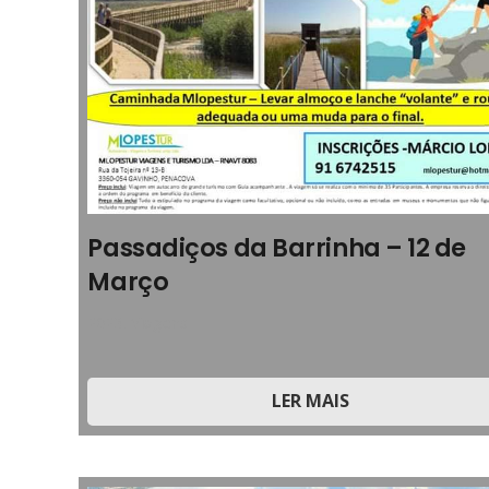
Passadiços da Barrinha – 12 de
Março
2023
,
Viagens
LER MAIS