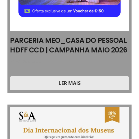
PARCERIA MEO_CASA DO PESSOAL
HDFF CCD | CAMPANHA MAIO 2026
2026
,
Parcerias
LER MAIS