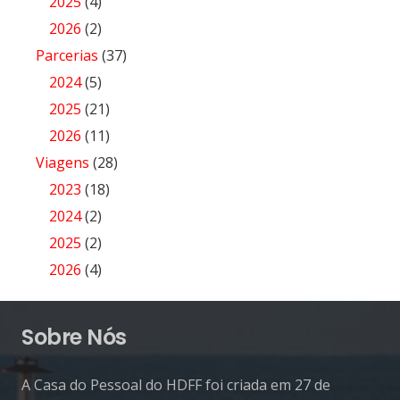
2025
(4)
2026
(2)
Parcerias
(37)
2024
(5)
2025
(21)
2026
(11)
Viagens
(28)
2023
(18)
2024
(2)
2025
(2)
2026
(4)
Sobre Nós
A Casa do Pessoal do HDFF foi criada em 27 de