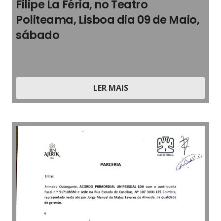
Filipe La Féria, no Teatro
Politeama, Lisboa dia 09 de Maio,
sábado
2026
,
2026
,
Cultura
,
Viagens
LER MAIS