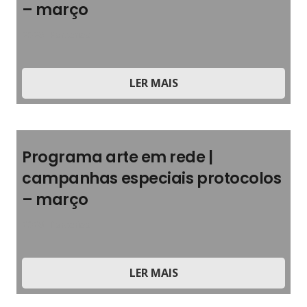
– março
2026
,
Parcerias
LER MAIS
Programa arte em rede |
campanhas especiais protocolos
– março
2026
,
Parcerias
LER MAIS