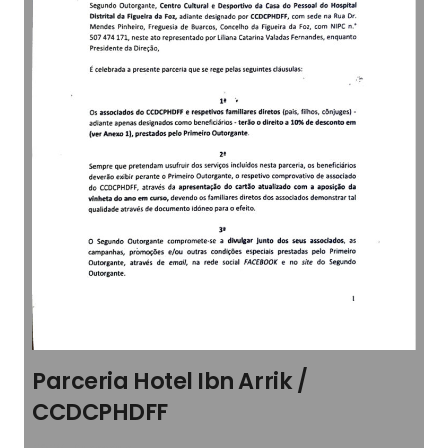
Parceria Hotel Ibn Arrik /
CCDCPHDFF