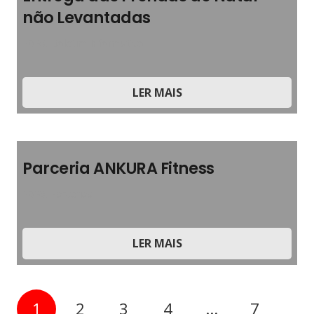
não Levantadas
2026
,
Boletim Informativo
LER MAIS
Parceria ANKURA Fitness
2026
,
Parcerias
LER MAIS
1
2
3
4
…
7