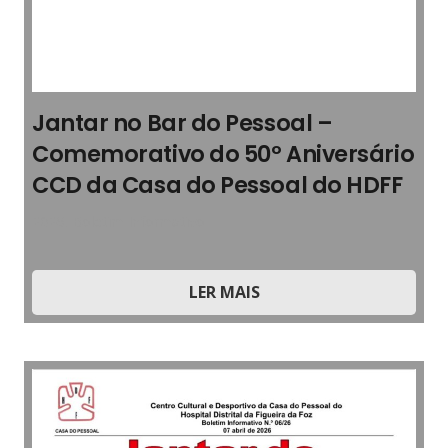
Jantar no Bar do Pessoal –
Comemorativo do 50º Aniversário
CCD da Casa do Pessoal do HDFF
2026
,
Boletim Informativo
LER MAIS