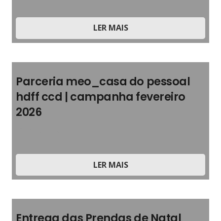
LER MAIS
Parceria meo_casa do pessoal
hdff ccd | campanha fevereiro
2026
2026
,
Parcerias
LER MAIS
Entrega das Prendas de Natal