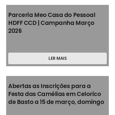
Parceria Meo Casa do Pessoal
HDFF CCD | Campanha Março
2026
2026
,
Parcerias
LER MAIS
Abertas as Inscrições para a
Festa das Camélias em Celorico
de Basto a 15 de março, domingo
2026
,
2026
,
Boletim Informativo
,
Viagens