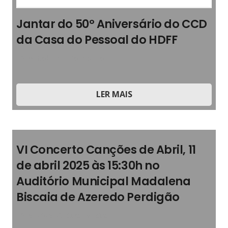
Jantar do 50º Aniversário do CCD
da Casa do Pessoal do HDFF
2026
,
Boletim Informativo
LER MAIS
VI Concerto Canções de Abril, 11
de abril 2025 às 15:30h no
Auditório Municipal Madalena
Biscaia de Azeredo Perdigão
2026
,
2026
,
Cultura
,
Música