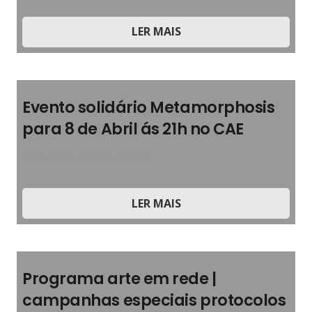
LER MAIS
Evento solidário Metamorphosis
para 8 de Abril ás 21h no CAE
2026
,
2026
,
Cultura
,
Música
LER MAIS
Programa arte em rede |
campanhas especiais protocolos