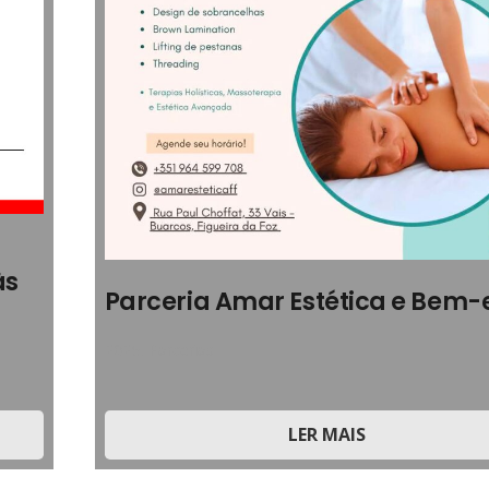
às
Parceria Amar Estética e Bem-
2025
,
Parcerias
LER MAIS