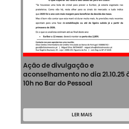
Ação de divulgação e
aconselhamento no dia 21.10.25 
10h no Bar do Pessoal
2025
,
Parcerias
LER MAIS