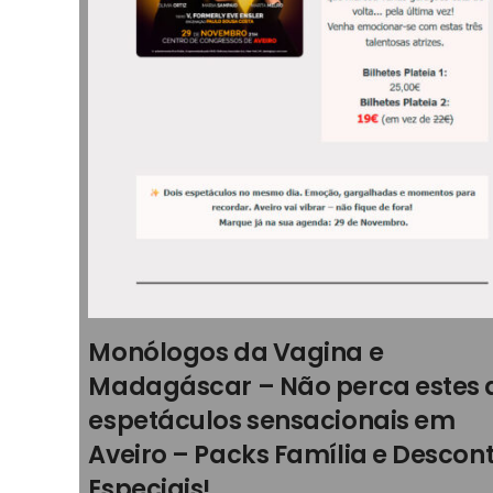
Monólogos da Vagina e
Madagáscar – Não perca estes 
espetáculos sensacionais em
Aveiro – Packs Família e Descon
Especiais!