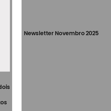
Newsletter Novembro 2025
2025
,
2025
,
Divulgação
,
Parcerias
dois
tos