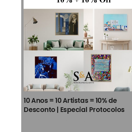
10 Anos = 10 Artistas = 10% de
Desconto | Especial Protocolos
2025
,
2025
,
Divulgação
,
Parcerias