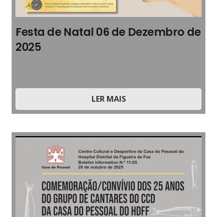
Festa de Natal 06 de Dezembro de
2025
2025
,
2025
,
Boletim Informativo
,
Cultura
LER MAIS