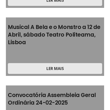
LER MAIS
Musical A Bela e o Monstro a 12 de
Abril, sábado Teatro Politeama,
Lisboa
2025
,
2025
,
Boletim Informativo
,
Cultura
LER MAIS
Convocatória Assembleia Geral
Ordinária 24-02-2025