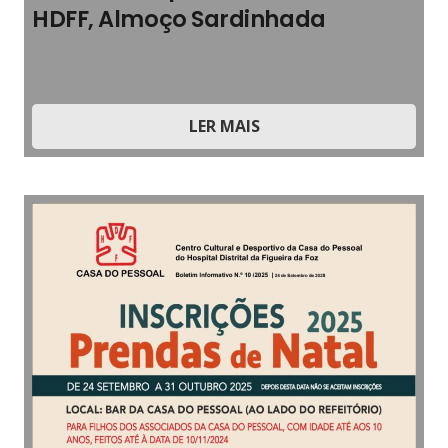
HDFF, Almoço Sardinhada
2025
,
2025
,
Boletim Informativo
,
Música
LER MAIS