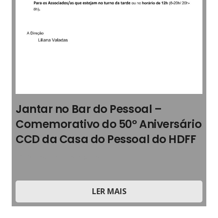
Jantar no Bar do Pessoal –
Comemorativo do 50º Aniversário
CCD da Casa do Pessoal do HDFF
2026
,
Boletim Informativo
LER MAIS