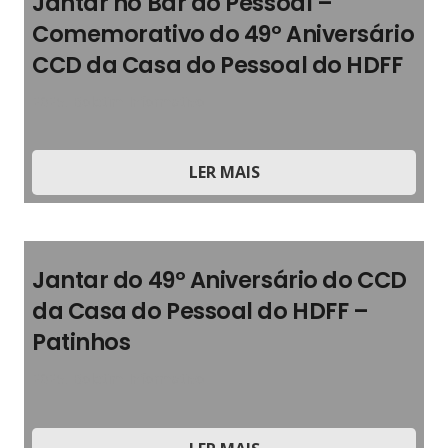
Jantar no Bar do Pessoal –
Comemorativo do 49º Aniversário
CCD da Casa do Pessoal do HDFF
2025
,
Boletim Informativo
LER MAIS
Jantar do 49º Aniversário do CCD
da Casa do Pessoal do HDFF –
Patinhos
2025
,
Boletim Informativo