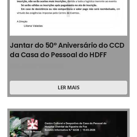
Jantar do 50º Aniversário do CCD
da Casa do Pessoal do HDFF
2026
,
Boletim Informativo
LER MAIS