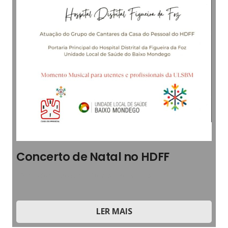
Concerto de Natal no HDFF
2025
,
2025
,
Boletim Informativo
,
Música
LER MAIS