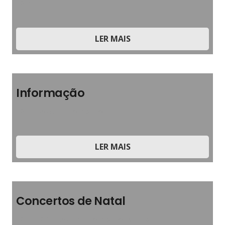
2025
LER MAIS
Informação
2024
,
Boletim Informativo
LER MAIS
Concertos de Natal
2024
,
2024
,
Boletim Informativo
,
Música