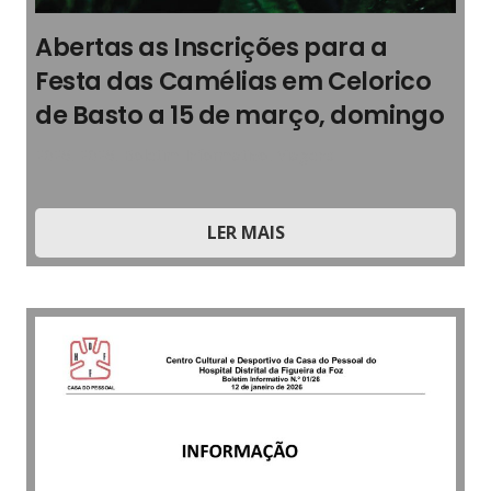
Abertas as Inscrições para a
Festa das Camélias em Celorico
de Basto a 15 de março, domingo
2026
,
2026
,
Boletim Informativo
,
Viagens
LER MAIS