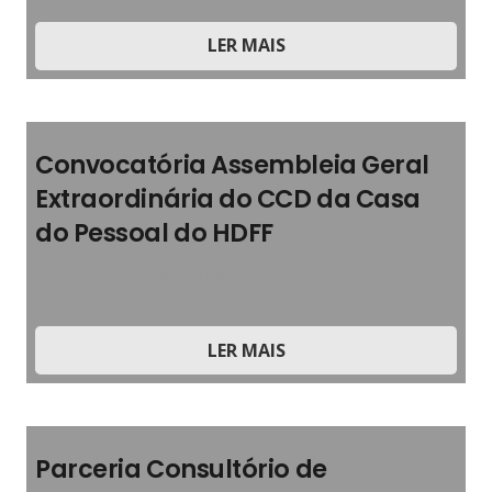
LER MAIS
Convocatória Assembleia Geral
Extraordinária do CCD da Casa
do Pessoal do HDFF
2024
,
Boletim Informativo
LER MAIS
Parceria Consultório de