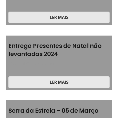
LER MAIS
Entrega Presentes de Natal não
levantadas 2024
2024
,
Boletim Informativo
LER MAIS
Serra da Estrela – 05 de Março