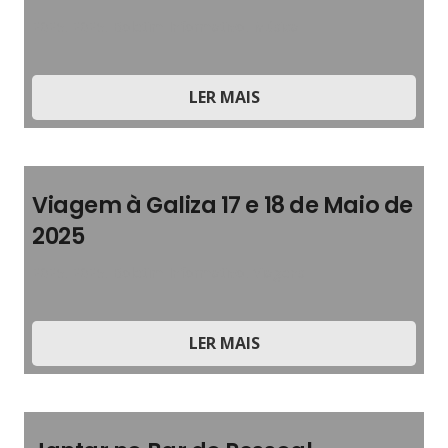
2025
,
2025
,
Boletim Informativo
,
Música
LER MAIS
Viagem à Galiza 17 e 18 de Maio de
2025
2025
,
2025
,
Boletim Informativo
,
Viagens
LER MAIS