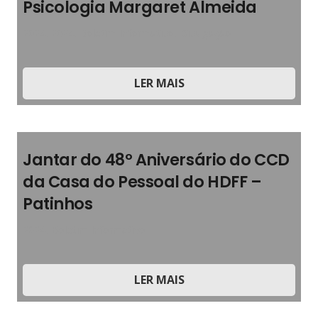
Psicologia Margaret Almeida
2024
,
2024
,
Boletim Informativo
,
Divulgação
LER MAIS
Jantar do 48º Aniversário do CCD
da Casa do Pessoal do HDFF –
Patinhos
2024
,
Boletim Informativo
LER MAIS