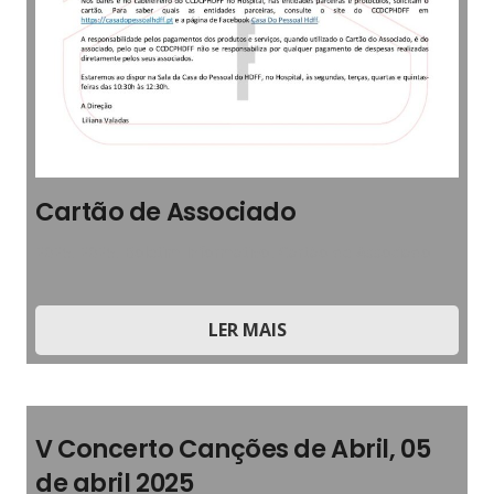
Cartão de Associado
2025
,
2025
,
Boletim Informativo
,
Cartão de Associado
LER MAIS
V Concerto Canções de Abril, 05
de abril 2025