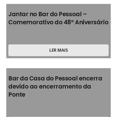
Jantar no Bar do Pessoal –
Comemorativo do 48º Aniversário
2024
,
Boletim Informativo
LER MAIS
Bar da Casa do Pessoal encerra
devido ao encerramento da
Ponte
2024
,
Boletim Informativo